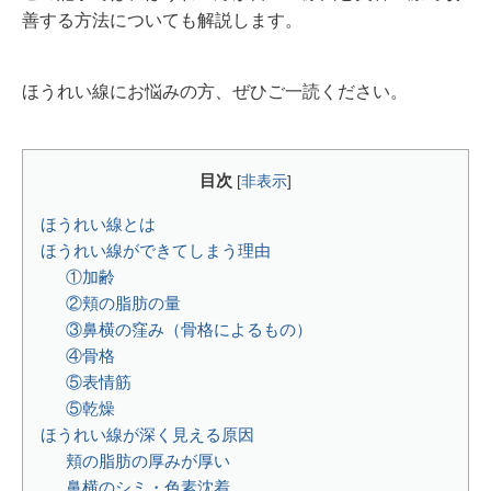
善する方法についても解説します。
ほうれい線にお悩みの方、ぜひご一読ください。
目次
[
非表示
]
ほうれい線とは
ほうれい線ができてしまう理由
①加齢
②頬の脂肪の量
③鼻横の窪み（骨格によるもの）
④骨格
⑤表情筋
⑤乾燥
ほうれい線が深く見える原因
頬の脂肪の厚みが厚い
鼻横のシミ・色素沈着