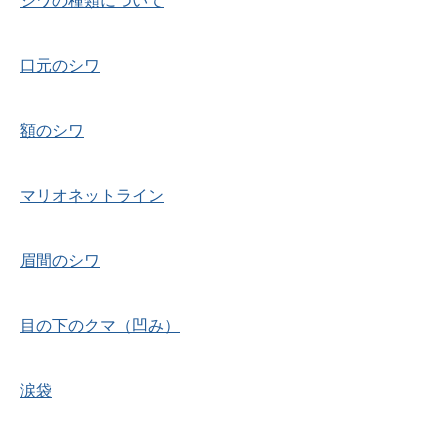
シワの種類について
口元のシワ
額のシワ
マリオネットライン
眉間のシワ
目の下のクマ（凹み）
涙袋