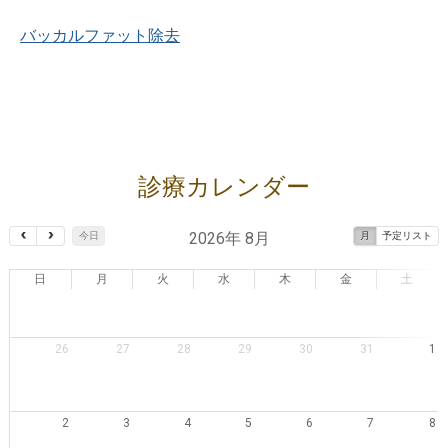
バッカルファット除去
診療カレンダー
2026年 8月
今日
月
予定リスト
日
月
火
水
木
金
土
26
27
28
29
30
31
1
2
3
4
5
6
7
8