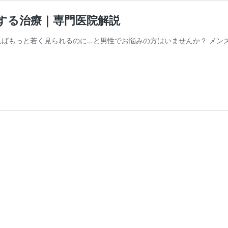
する治療｜専門医院解説
ればもっと若く見られるのに…と男性でお悩みの方はいませんか？ メン
男
性
の
ほ
う
れ
い
線
｜
1
回
で
効
果
が
長
期