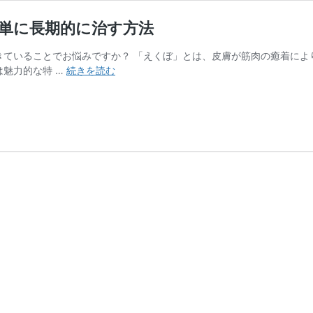
単に長期的に治す方法
ていることでお悩みですか？ 「えくぼ」とは、皮膚が筋肉の癒着によ
ほ
魅力的な特 …
続きを読む
う
れ
い
線
の
近
く
の
「え
く
ぼ」
を
1
回
で
簡