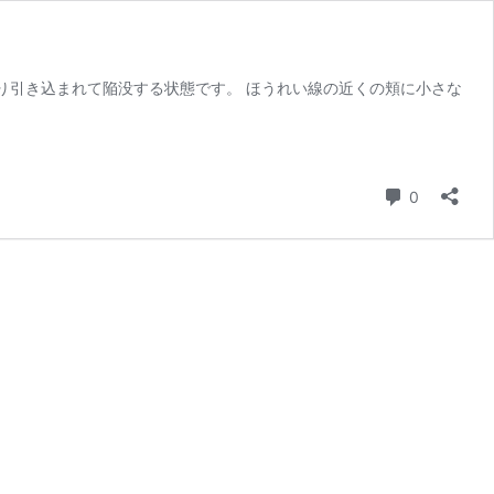
り引き込まれて陥没する状態です。 ほうれい線の近くの頬に小さな
コメント
0