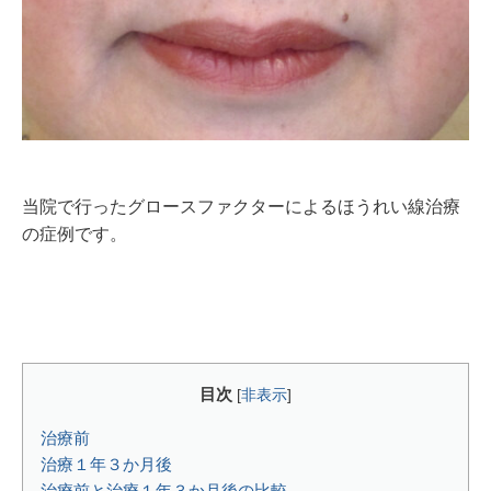
当院で行ったグロースファクターによるほうれい線治療
の症例です。
目次
[
非表示
]
治療前
治療１年３か月後
治療前と治療１年３か月後の比較